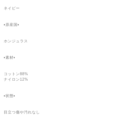
ネイビー
▪️原産国▪
ホンジュラス
▪️素材▪
コットン88%
ナイロン12%
▪️状態▪️
目立つ傷や汚れなし