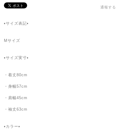
通報する
▪️サイズ表記▪
Mサイズ
▪️サイズ実寸▪️
・着丈80cm
・身幅57cm
・肩幅45cm
・袖丈63cm
▪カラー▪