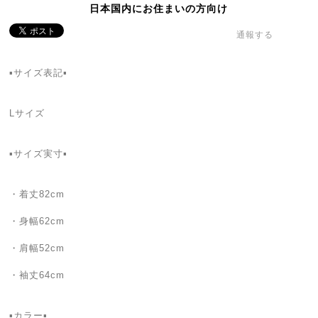
日本国内にお住まいの方向け
通報する
▪️サイズ表記▪
Lサイズ
▪️サイズ実寸▪️
・着丈82cm
・身幅62cm
・肩幅52cm
・袖丈64cm
▪カラー▪