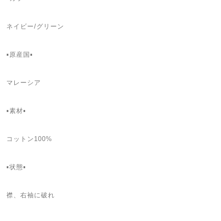
ネイビー/グリーン
▪️原産国▪
マレーシア
▪️素材▪
コットン100%
▪️状態▪️
襟、右袖に破れ