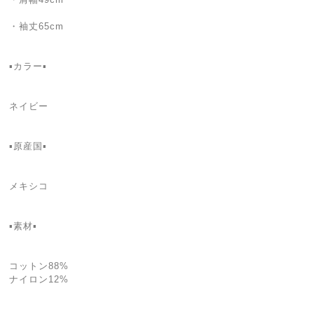
・袖丈65cm
▪カラー▪
ネイビー
▪️原産国▪
メキシコ
▪️素材▪
コットン88%
ナイロン12%