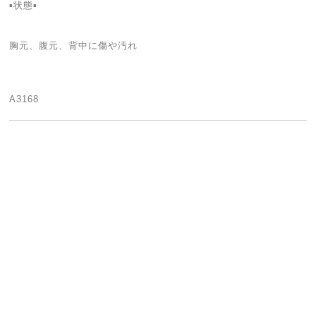
▪️状態▪️
胸元、腹元、背中に傷や汚れ
A3168