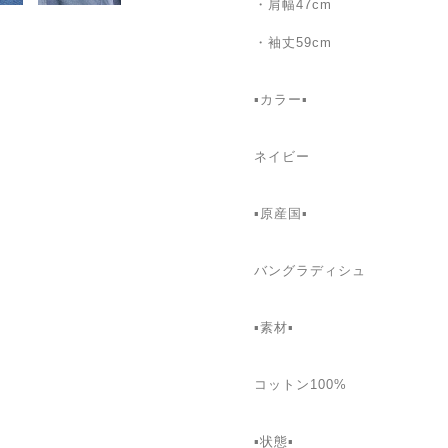
・肩幅47cm
・袖丈59cm
▪カラー▪
ネイビー
▪️原産国▪
バングラディシュ
▪️素材▪
コットン100%
▪️状態▪️