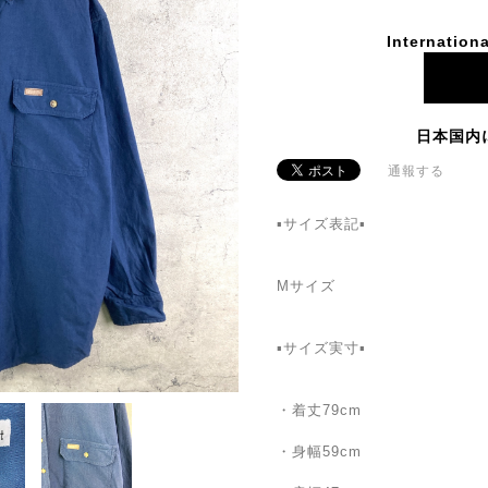
Internationa
日本国内
通報する
▪️サイズ表記▪
Mサイズ
▪️サイズ実寸▪️
・着丈79cm
・身幅59cm