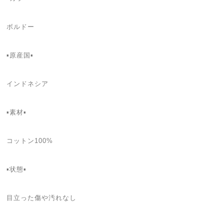
ボルドー
▪原産国▪
インドネシア
▪素材▪
コットン100%
▪状態▪
目立った傷や汚れなし