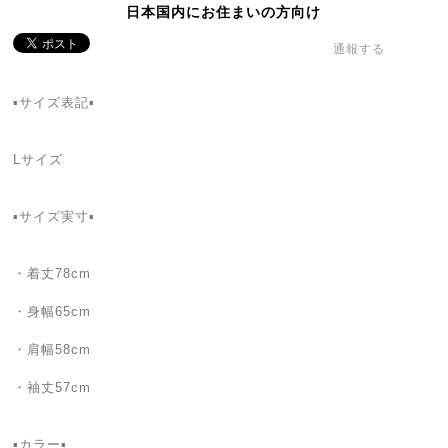
日本国内にお住まいの方向け
通報する
▪サイズ表記▪
Lサイズ
▪サイズ実寸▪
・着丈78cm
・身幅65cm
・肩幅58cm
・袖丈57cm
▪カラー▪