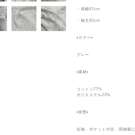
・肩幅67cm
・袖丈65cm
▪カラー▪
グレー
▪素材▪
コットン77%
ポリエステル23%
▪状態▪
右袖、ポケット付近、両袖裾