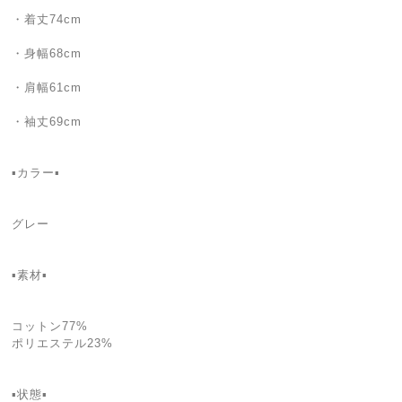
・着丈74cm
・身幅68cm
・肩幅61cm
・袖丈69cm
▪カラー▪
グレー
▪素材▪
コットン77%
ポリエステル23%
▪状態▪