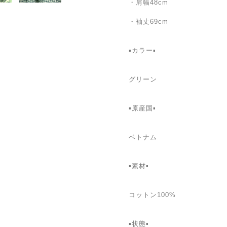
・肩幅48cm
・袖丈69cm
▪カラー▪
グリーン
▪️原産国▪
ベトナム
▪️素材▪
コットン100%
▪️状態▪️