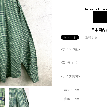
Internationa
日本国内
通報する
▪️サイズ表記▪
XXLサイズ
▪️サイズ実寸▪️
・着丈80cm
・身幅69cm