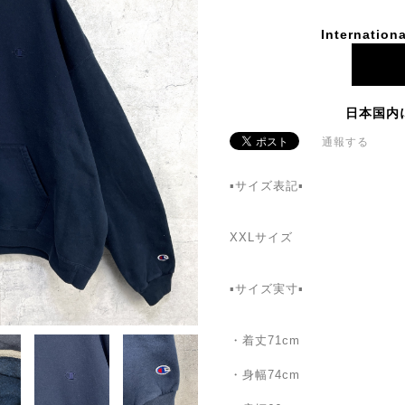
Internationa
日本国内
通報する
▪サイズ表記▪
XXLサイズ
▪サイズ実寸▪
・着丈71cm
・身幅74cm