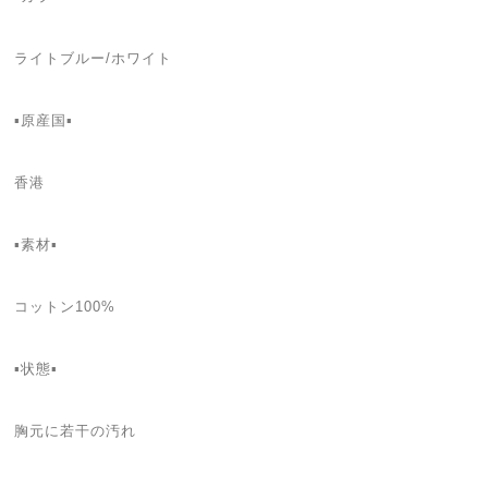
ライトブルー/ホワイト
▪️原産国▪
香港
▪️素材▪
コットン100%
▪️状態▪️
胸元に若干の汚れ