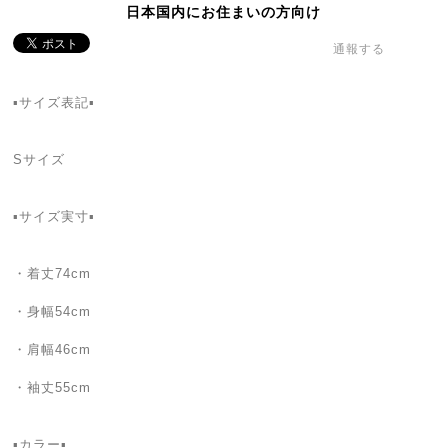
日本国内にお住まいの方向け
通報する
▪️サイズ表記▪
Sサイズ
▪️サイズ実寸▪️
・着丈74cm
・身幅54cm
・肩幅46cm
・袖丈55cm
▪カラー▪