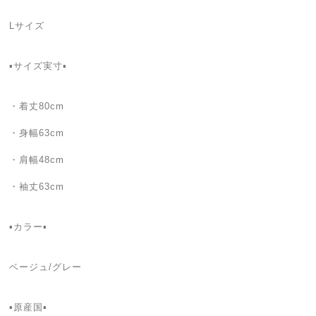
Lサイズ
▪️サイズ実寸▪️
・着丈80cm
・身幅63cm
・肩幅48cm
・袖丈63cm
▪カラー▪
ベージュ/グレー
▪️原産国▪