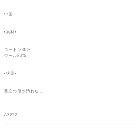
中国
▪️素材▪
コットン80%
ウール20%
▪️状態▪️
目立つ傷や汚れなし
A3222