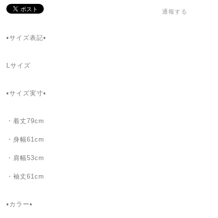
通報する
▪️サイズ表記▪
Lサイズ
▪️サイズ実寸▪️
・着丈79cm
・身幅61cm
・肩幅53cm
・袖丈61cm
▪カラー▪