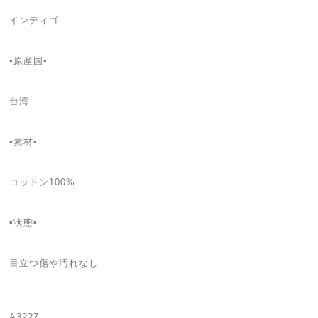
インディゴ
▪️原産国▪
台湾
▪️素材▪
コットン100%
▪️状態▪️
目立つ傷や汚れなし
A3227