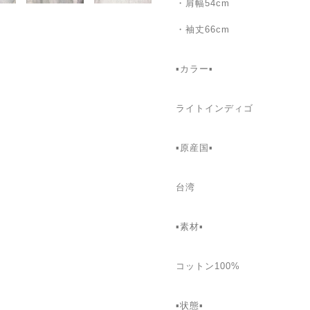
・肩幅54cm
・袖丈66cm
▪カラー▪
ライトインディゴ
▪️原産国▪
台湾
▪️素材▪
コットン100%
▪️状態▪️