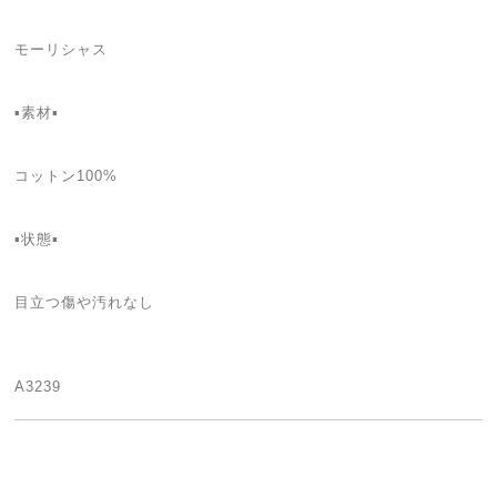
モーリシャス
▪️素材▪
コットン100%
▪️状態▪️
目立つ傷や汚れなし
A3239