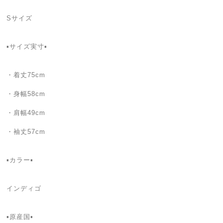
Sサイズ
▪️サイズ実寸▪️
・着丈75cm
・身幅58cm
・肩幅49cm
・袖丈57cm
▪カラー▪
インディゴ
▪️原産国▪