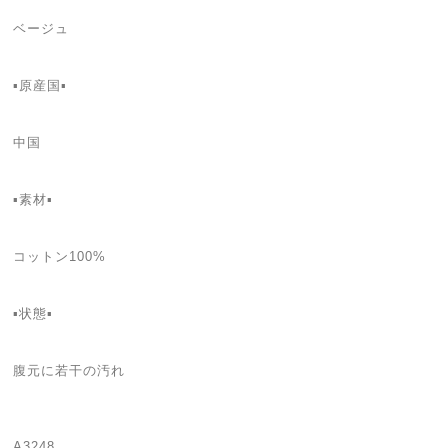
ベージュ
▪️原産国▪
中国
▪️素材▪
コットン100%
▪️状態▪️
腹元に若干の汚れ
A3248