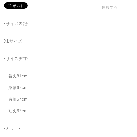
通報する
▪️サイズ表記▪
XLサイズ
▪️サイズ実寸▪️
・着丈81cm
・身幅67cm
・肩幅57cm
・袖丈62cm
▪カラー▪