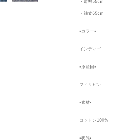
・肩幅55cm
・袖丈65cm
▪️カラー▪️
インディゴ
▪️原産国▪️
フィリピン
▪️素材▪️
コットン100%
▪️状態▪️