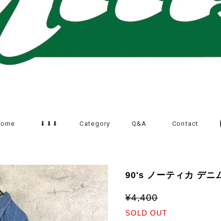
Home
⬇︎⬇︎⬇︎
Category
Q&A
Contact
90's ノーティカ デ
¥4,400
SOLD OUT