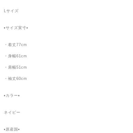
Lサイズ
▪️サイズ実寸▪️
・着丈77cm
・身幅61cm
・肩幅51cm
・袖丈60cm
▪️カラー▪️
ネイビー
▪️原産国▪️