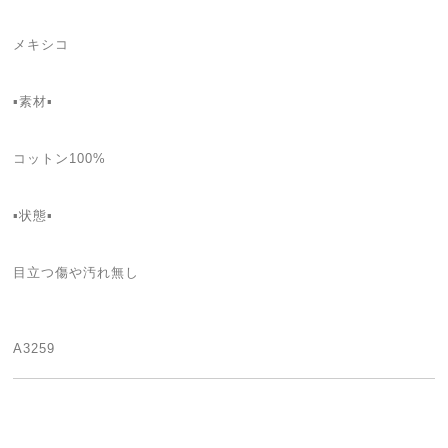
メキシコ
▪️素材▪️
コットン100%
▪️状態▪️
目立つ傷や汚れ無し
A3259