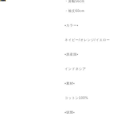
・肩幅56cm
・袖丈60cm
▪️カラー▪️
ネイビー/オレンジ/イエロー
▪️原産国▪️
インドネシア
▪️素材▪️
コットン100%
▪️状態▪️