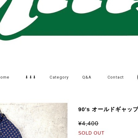
Home
⬇︎⬇︎⬇︎
Category
Q&A
Contact
90's オールドギャッ
¥4,400
SOLD OUT