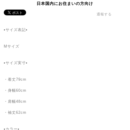
日本国内にお住まいの方向け
通報する
▪️サイズ表記▪
Mサイズ
▪️サイズ実寸▪️
・着丈79cm
・身幅60cm
・肩幅48cm
・袖丈62cm
▪カラー▪