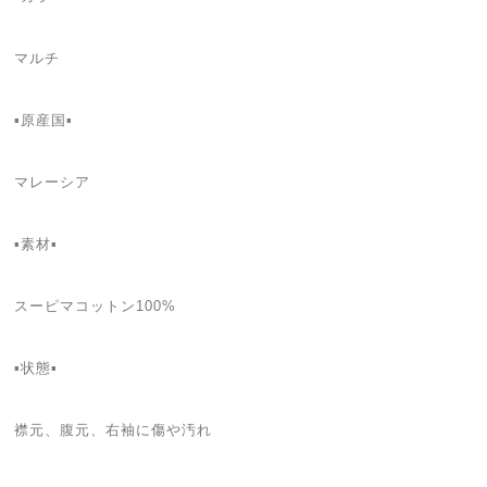
マルチ
▪️原産国▪
マレーシア
▪️素材▪
スーピマコットン100%
▪️状態▪️
襟元、腹元、右袖に傷や汚れ