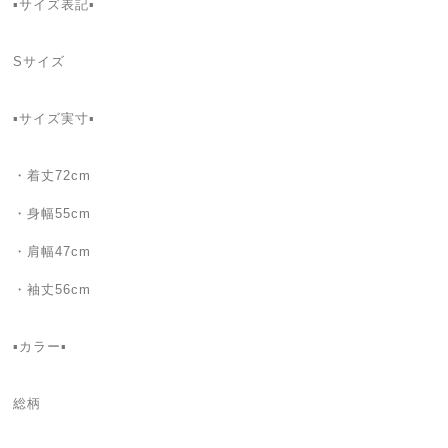
▪️サイズ表記▪
Sサイズ
▪️サイズ実寸▪️
・着丈72cm
・身幅55cm
・肩幅47cm
・袖丈56cm
▪カラー▪
総柄