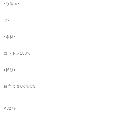
▪️原産国▪
タイ
▪️素材▪
コットン100%
▪️状態▪️
目立つ傷や汚れなし
A3276