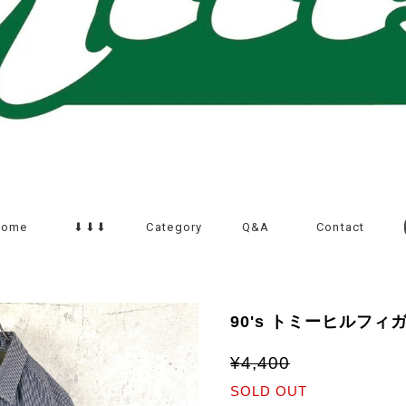
Home
⬇︎⬇︎⬇︎
Category
Q&A
Contact
90's トミーヒルフィ
¥4,400
SOLD OUT