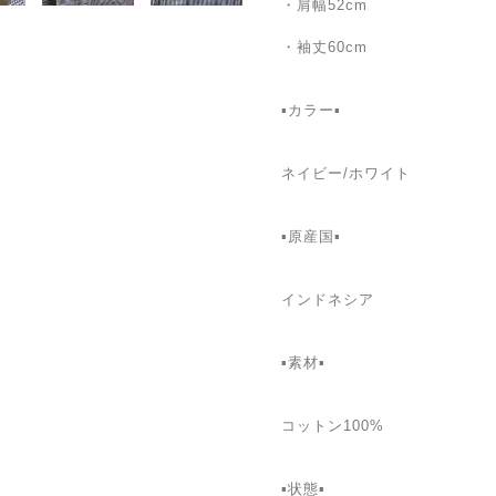
・肩幅52cm
・袖丈60cm
▪カラー▪
ネイビー/ホワイト
▪️原産国▪
インドネシア
▪️素材▪
コットン100%
▪️状態▪️