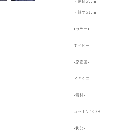
・肩幅53cm
・袖丈61cm
▪カラー▪
ネイビー
▪️原産国▪
メキシコ
▪️素材▪
コットン100%
▪️状態▪️