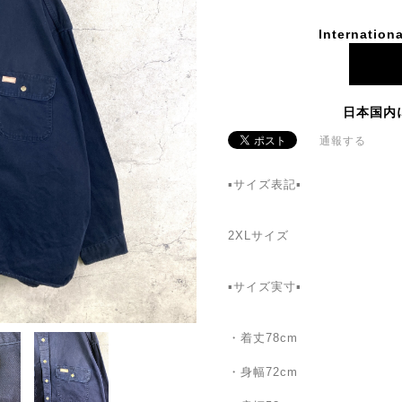
Internationa
日本国内
通報する
▪️サイズ表記▪
2XLサイズ
▪️サイズ実寸▪️
・着丈78cm
・身幅72cm