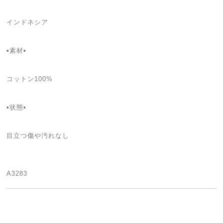
インドネシア
▪️素材▪
コットン100%
▪️状態▪️
目立つ傷や汚れなし
A3283