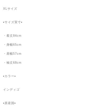
XLサイズ
▪️サイズ実寸▪️
・着丈84cm
・身幅65cm
・肩幅57cm
・袖丈68cm
▪カラー▪
インディゴ
▪️原産国▪