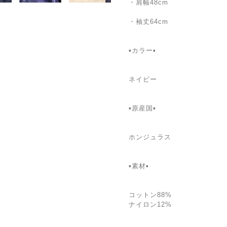
・肩幅48cm
・袖丈64cm
▪カラー▪
ネイビー
▪️原産国▪
ホンジュラス
▪️素材▪
コットン88%
ナイロン12%