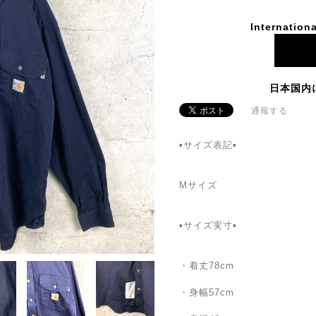
Internationa
日本国内
通報する
▪️サイズ表記▪
Mサイズ
▪️サイズ実寸▪️
・着丈78cm
・身幅57cm