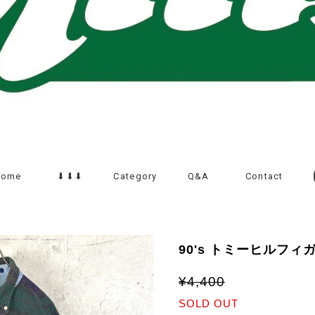
Home
⬇︎⬇︎⬇︎
Category
Q&A
Contact
90's トミーヒルフィ
¥4,400
SOLD OUT