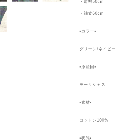
・肩幅50cm
・袖丈60cm
▪️カラー▪️
グリーン/ネイビー
▪️原産国▪️
モーリシャス
▪️素材▪️
コットン100%
▪️状態▪️