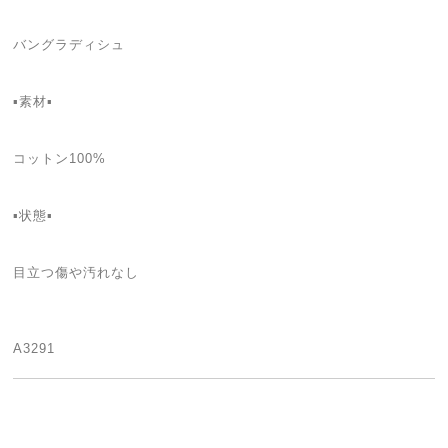
バングラディシュ
▪️素材▪️
コットン100%
▪️状態▪️
目立つ傷や汚れなし
A3291