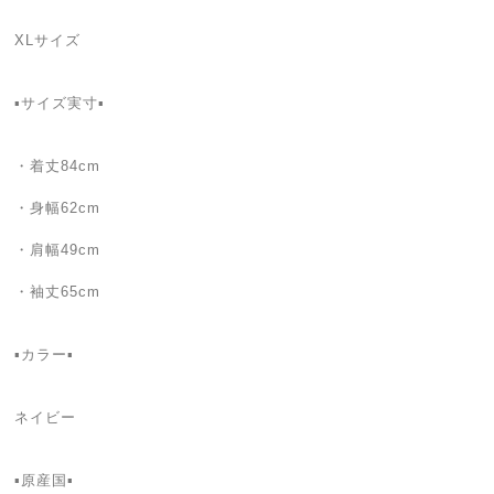
XLサイズ
▪️サイズ実寸▪️
・着丈84cm
・身幅62cm
・肩幅49cm
・袖丈65cm
▪️カラー▪️
ネイビー
▪️原産国▪️