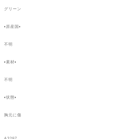
グリーン
▪️原産国▪️
不明
▪️素材▪️
不明
▪️状態▪️
胸元に傷
A3297