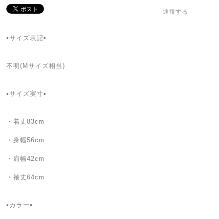
通報する
▪️サイズ表記▪️
不明(Mサイズ相当)
▪️サイズ実寸▪️
・着丈83cm
・身幅56cm
・肩幅42cm
・袖丈64cm
▪️カラー▪️