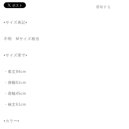
通報する
▪️サイズ表記▪️
不明 Mサイズ相当
▪️サイズ実寸▪️
・着丈84cm
・身幅61cm
・肩幅45cm
・袖丈61cm
▪️カラー▪️