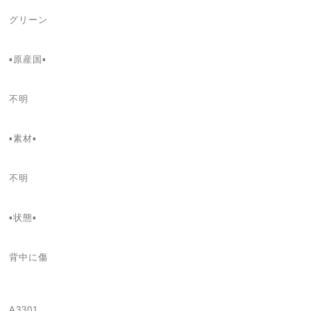
グリーン
▪️原産国▪️
不明
▪️素材▪️
不明
▪️状態▪️
背中に傷
A3301