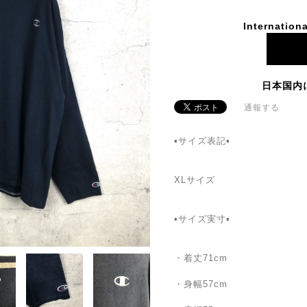
Internationa
日本国内
通報する
▪️サイズ表記▪️
XLサイズ
▪️サイズ実寸▪️
・着丈71cm
・身幅57cm