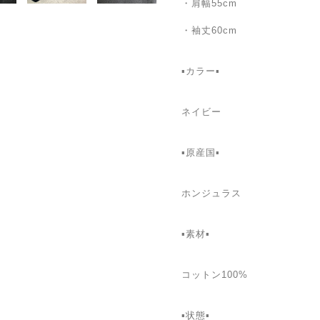
・肩幅55cm
・袖丈60cm
▪️カラー▪️
ネイビー
▪️原産国▪️
ホンジュラス
▪️素材▪️
コットン100%
▪️状態▪️