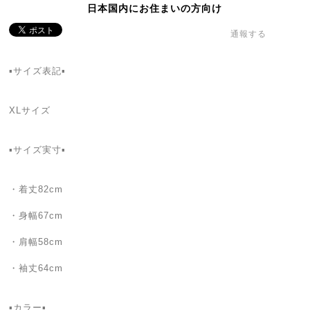
日本国内にお住まいの方向け
通報する
▪サイズ表記▪
XLサイズ
▪サイズ実寸▪
・着丈82cm
・身幅67cm
・肩幅58cm
・袖丈64cm
▪カラー▪