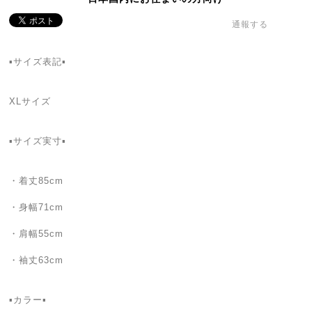
通報する
▪サイズ表記▪
XLサイズ
▪サイズ実寸▪
・着丈85cm
・身幅71cm
・肩幅55cm
・袖丈63cm
▪カラー▪