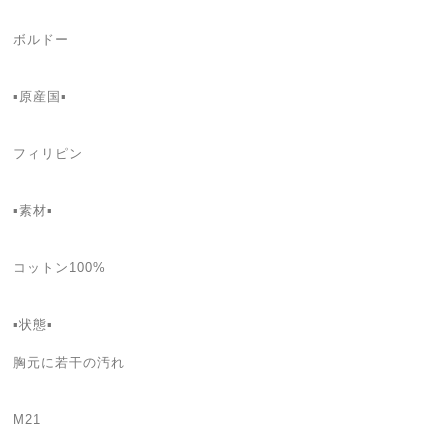
ボルドー
▪原産国▪
フィリピン
▪素材▪
コットン100%
▪状態▪
胸元に若干の汚れ
M21