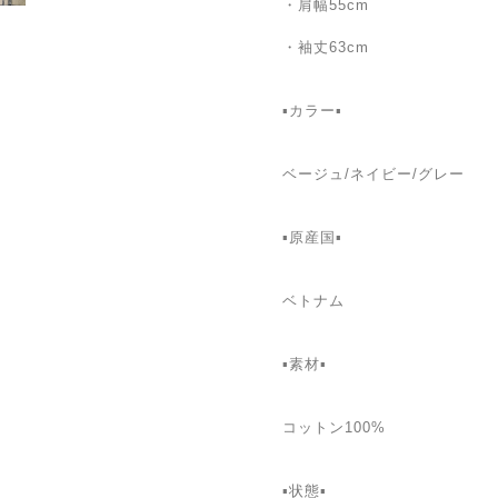
・肩幅55cm
・袖丈63cm
▪カラー▪
ベージュ/ネイビー/グレー
▪原産国▪
ベトナム
▪素材▪
コットン100%
▪状態▪