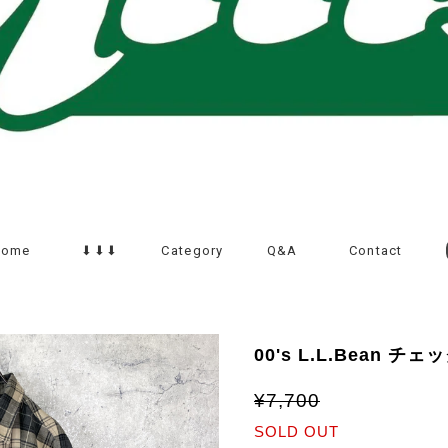
Home
⬇︎⬇︎⬇︎
Category
Q&A
Contact
00's L.L.Bean チ
¥7,700
SOLD OUT