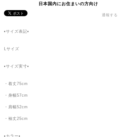
日本国内にお住まいの方向け
通報する
▪サイズ表記▪
Lサイズ
▪サイズ実寸▪
・着丈75cm
・身幅57cm
・肩幅52cm
・袖丈25cm
▪カラー▪