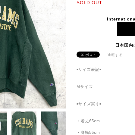
SOLD OUT
Internationa
日本国内
通報する
▪️サイズ表記▪️
Mサイズ
▪️サイズ実寸▪️
・着丈65cm
・身幅56cm