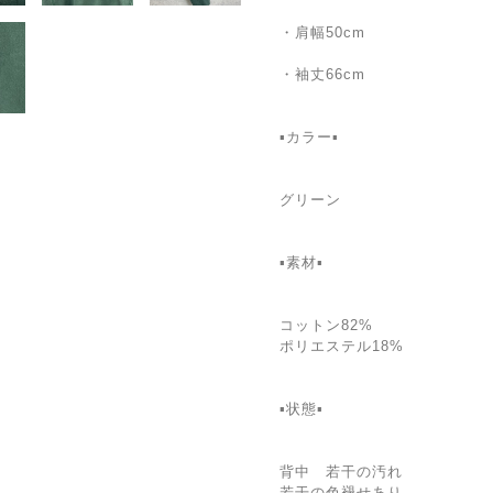
・肩幅50cm
・袖丈66cm
▪️カラー▪️
グリーン
▪️素材▪️
コットン82%
ポリエステル18%
▪️状態▪️
背中 若干の汚れ
若干の色褪せあり