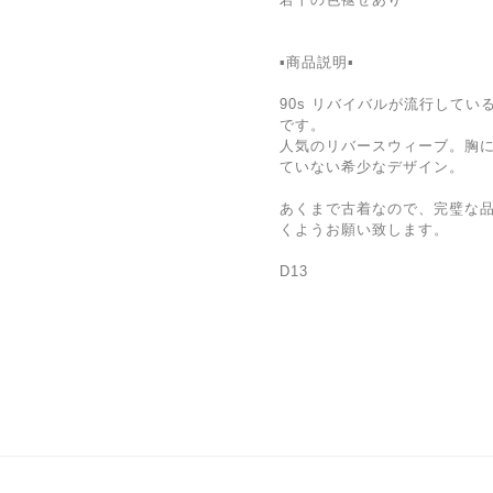
▪️商品説明▪️
90s リバイバルが流行して
です。
人気のリバースウィーブ。胸
ていない希少なデザイン。
あくまで古着なので、完璧な
くようお願い致します。
D13