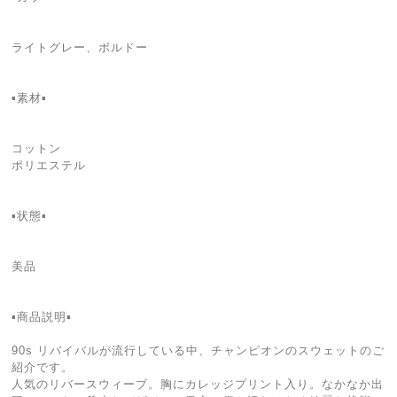
ライトグレー、ボルドー
▪️素材▪️
コットン
ポリエステル
▪️状態▪️
美品
▪️商品説明▪️
90s リバイバルが流行している中、チャンピオンのスウェットのご
紹介です。
人気のリバースウィーブ。胸にカレッジプリント入り。なかなか出