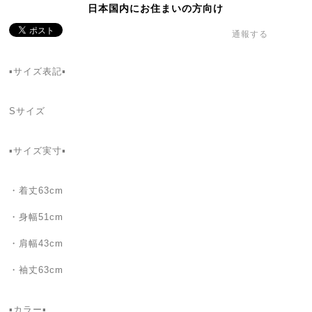
日本国内にお住まいの方向け
通報する
▪️サイズ表記▪️
Sサイズ
▪️サイズ実寸▪️
・着丈63cm
・身幅51cm
・肩幅43cm
・袖丈63cm
▪️カラー▪️