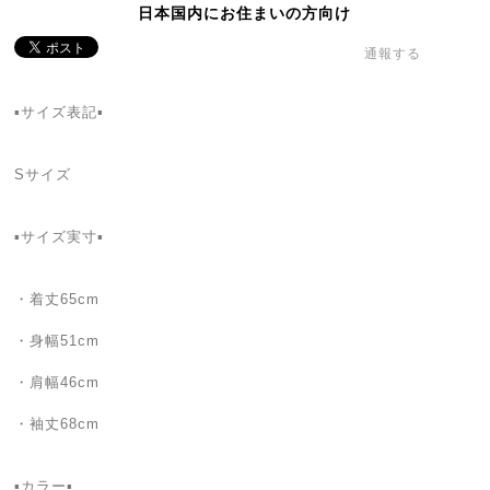
日本国内にお住まいの方向け
通報する
▪️サイズ表記▪️
Sサイズ
▪️サイズ実寸▪️
・着丈65cm
・身幅51cm
・肩幅46cm
・袖丈68cm
▪️カラー▪️