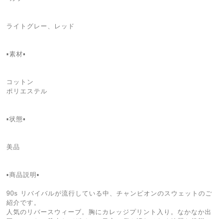
ライトグレー、レッド
▪️素材▪️
コットン
ポリエステル
▪️状態▪️
美品
▪️商品説明▪️
90s リバイバルが流行している中、チャンピオンのスウェットのご
紹介です。
人気のリバースウィーブ。胸にカレッジプリント入り。なかなか出