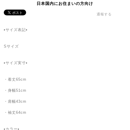
日本国内にお住まいの方向け
通報する
▪️サイズ表記▪️
Sサイズ
▪️サイズ実寸▪️
・着丈65cm
・身幅51cm
・肩幅43cm
・袖丈64cm
▪️カラー▪️