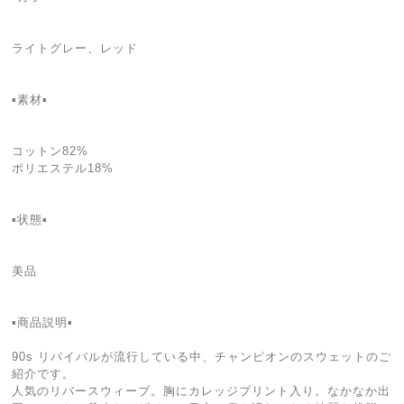
ライトグレー、レッド
▪️素材▪️
コットン82%
ポリエステル18%
▪️状態▪️
美品
▪️商品説明▪️
90s リバイバルが流行している中、チャンピオンのスウェットのご
紹介です。
人気のリバースウィーブ。胸にカレッジプリント入り。なかなか出