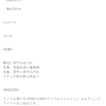
・袖丈54cm
▪️カラー▪️
カーキ
▪️状態▪️
胸元に若干のほつれ
右脇、背面右肩に修繕跡
右袖、背中に若干の汚れ
ステッチ取れ数カ所あり
▪️商品説明▪️
アメリカ軍U.S.ARMYのM65フィールドジャケット キルティング
ライナーのご紹介です。