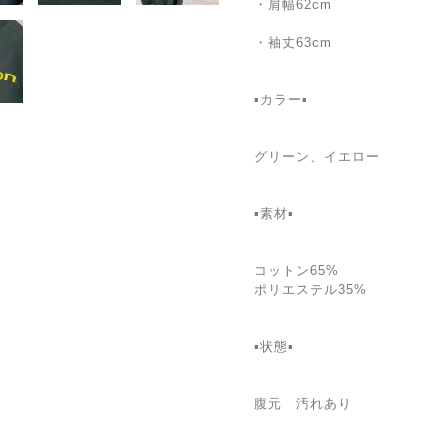
・肩幅62cm
・袖丈63cm
▪️カラー▪️
グリーン、イエロー
▪️素材▪️
コットン65%
ポリエステル35%
▪️状態▪️
腹元 汚れあり