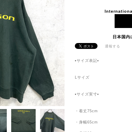
Internationa
日本国内
通報する
▪️サイズ表記▪️
Lサイズ
▪️サイズ実寸▪️
・着丈75cm
・身幅65cm