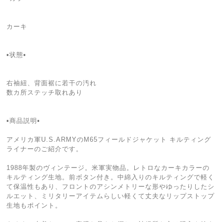
カーキ
▪️状態▪️
右袖紐、背面裾に若干の汚れ
数カ所ステッチ取れあり
▪️商品説明▪️
アメリカ軍U.S.ARMYのM65フィールドジャケット キルティング
ライナーのご紹介です。
1988年製のヴィンテージ。米軍実物品。レトロなカーキカラーの
キルティング生地。前ボタン付き。中綿入りのキルティングで軽く
て保温性もあり、フロントのアシンメトリーな形やゆったりしたシ
ルエット、ミリタリーアイテムらしい軽くて丈夫なリップストップ
生地もポイント。