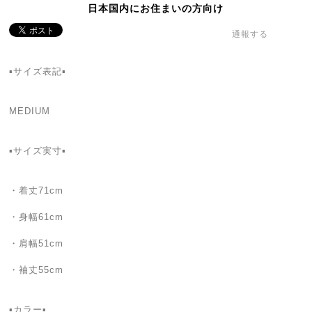
日本国内にお住まいの方向け
通報する
▪️サイズ表記▪️
MEDIUM
▪️サイズ実寸▪️
・着丈71cm
・身幅61cm
・肩幅51cm
・袖丈55cm
▪️カラー▪️