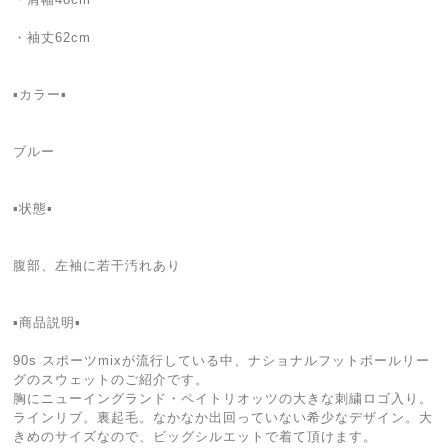
・袖丈62cm
▪カラー▪
ブルー
▪状態▪
腹部、左袖に若干汚れあり
▪商品説明▪
90s スポーツmixが流行している中、ナショナルフットボールリー
グのスウェットのご紹介です。
胸にニューイングランド・ペイトリオッツの大きな刺繍ロゴ入り。
ラインリブ。裏起毛。なかなか出回っていない希少なデザイン。大
きめのサイズなので、ビッグシルエットで着て頂けます。