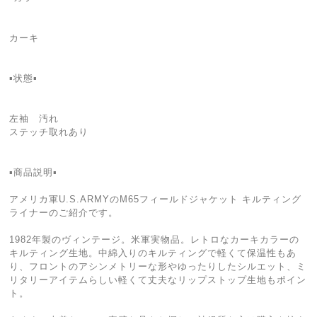
カーキ
▪️状態▪️
左袖 汚れ
ステッチ取れあり
▪️商品説明▪️
アメリカ軍U.S.ARMYのM65フィールドジャケット キルティング
ライナーのご紹介です。
1982年製のヴィンテージ。米軍実物品。レトロなカーキカラーの
キルティング生地。中綿入りのキルティングで軽くて保温性もあ
り、フロントのアシンメトリーな形やゆったりしたシルエット、ミ
リタリーアイテムらしい軽くて丈夫なリップストップ生地もポイン
ト。