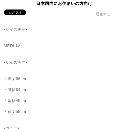
日本国内にお住まいの方向け
通報する
▪️サイズ表記▪️
MEDIUM
▪️サイズ実寸▪️
・着丈66cm
・身幅64cm
・肩幅49cm
・袖丈55cm
▪️カラー▪️