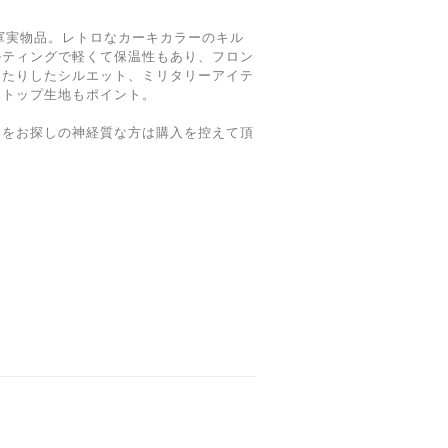
米軍実物品。レトロなカーキカラーのキル
ルティングで軽くて保温性もあり、フロン
ったりしたシルエット、ミリタリーアイテ
ストップ生地もポイント。
品をお探しの神経質な方は購入を控えて頂