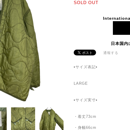
SOLD OUT
Internationa
日本国内
通報する
▪️サイズ表記▪️
LARGE
▪️サイズ実寸▪️
・着丈73cm
・身幅66cm