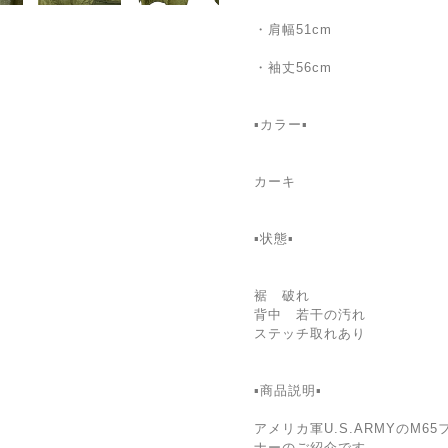
・肩幅51cm
・袖丈56cm
▪️カラー▪️
カーキ
▪️状態▪️
裾 破れ
背中 若干の汚れ
ステッチ取れあり
▪️商品説明▪️
アメリカ軍U.S.ARMYのM
ナーのご紹介です。