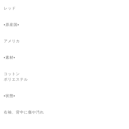
レッド
▪️原産国▪️
アメリカ
▪️素材▪️
コットン
ポリエステル
▪️状態▪️
右袖、背中に傷や汚れ