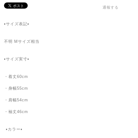
通報する
▪️サイズ表記▪️
不明 Mサイズ相当
▪️サイズ実寸▪️
・着丈60cm
・身幅55cm
・肩幅54cm
・袖丈46cm
️ ▪️カラー▪️