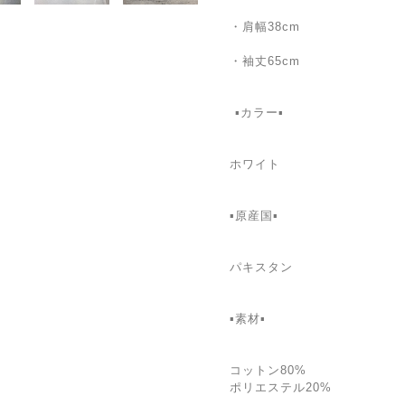
・肩幅38cm
・袖丈65cm
️ ▪️カラー▪️
ホワイト
▪️原産国▪️
パキスタン
▪️素材▪️
コットン80%
ポリエステル20%