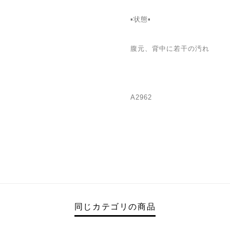
▪️状態▪️
腹元、背中に若干の汚れ
A2962
同じカテゴリの商品