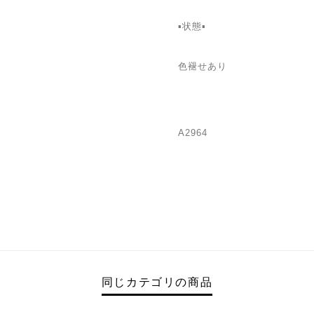
▪️状態▪️
色褪せあり
A2964
同じカテゴリの商品