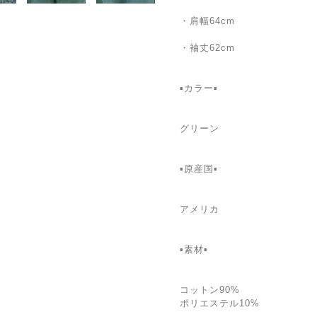
・肩幅64cm
・袖丈62cm
▪️カラー▪️
グリーン
▪️原産国▪️
アメリカ
▪️素材▪️
コットン90%
ポリエステル10%