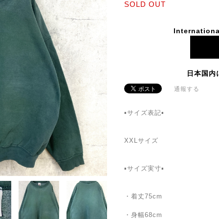
SOLD OUT
Internationa
日本国内
通報する
▪️サイズ表記▪️
XXLサイズ
▪️サイズ実寸▪️
・着丈75cm
・身幅68cm