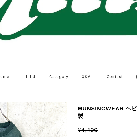
Home
⬇︎⬇︎⬇︎
Category
Q&A
Contact
MUNSINGWEAR 
製
¥4,400