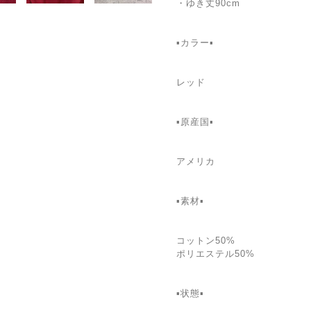
・ゆき丈90cm
▪️カラー▪️
レッド
▪️原産国▪️
アメリカ
▪️素材▪️
コットン50%
ポリエステル50%
▪️状態▪️