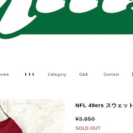
Home
⬇︎⬇︎⬇︎
Category
Q&A
Contact
NFL 49ers スウェ
¥3,850
SOLD OUT