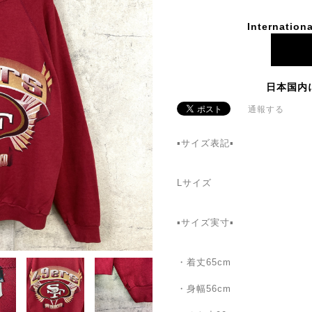
Internationa
日本国内
通報する
▪️サイズ表記▪️
Lサイズ
▪️サイズ実寸▪️
・着丈65cm
・身幅56cm