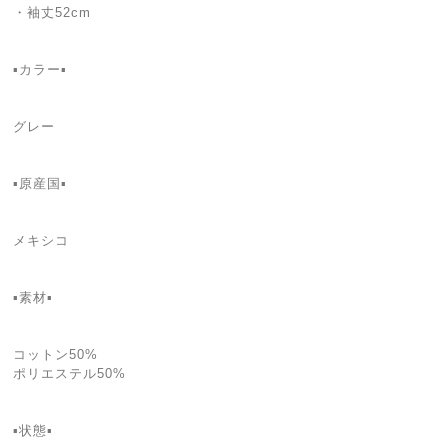
・袖丈52cm
▪️カラー▪️
グレー
▪️原産国▪
メキシコ
▪️素材▪️
コットン50%
ポリエステル50%
▪️状態▪️