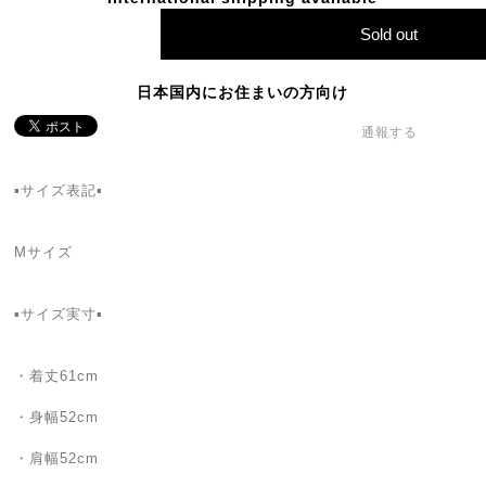
Sold out
日本国内にお住まいの方向け
通報する
▪️サイズ表記▪️
Mサイズ
▪️サイズ実寸▪️
・着丈61cm
・身幅52cm
・肩幅52cm