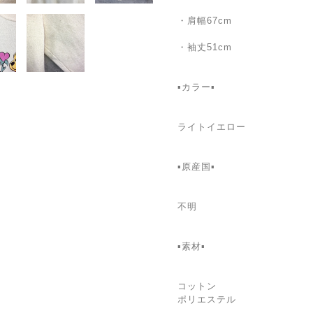
・肩幅67cm
・袖丈51cm
▪️カラー▪️
ライトイエロー
▪️原産国▪️
不明
▪️素材▪️
コットン
ポリエステル