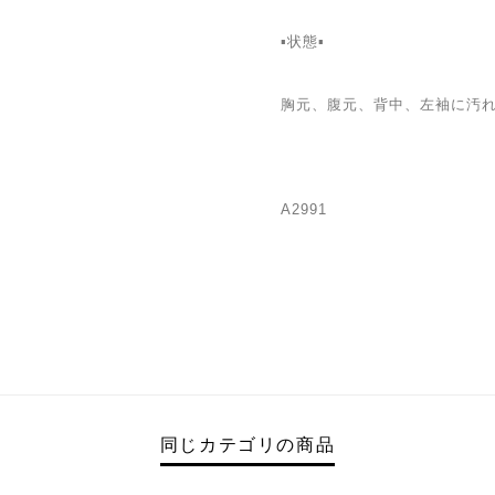
▪️状態▪️
胸元、腹元、背中、左袖に汚
A2991
同じカテゴリの商品