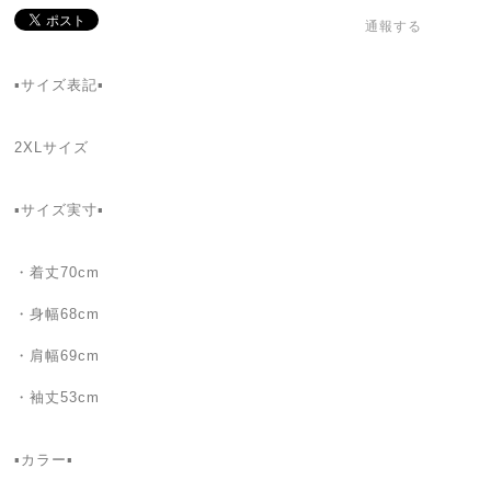
通報する
▪️サイズ表記▪️
2XLサイズ
▪️サイズ実寸▪️
・着丈70cm
・身幅68cm
・肩幅69cm
・袖丈53cm
▪️カラー▪️