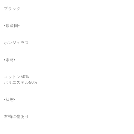
ブラック
▪️原産国▪️
ホンジュラス
▪️素材▪️
コットン50%
ポリエステル50%
▪️状態▪️
右袖に傷あり